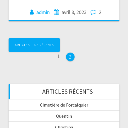
admin
avril 8, 2023
2
Navigation
ARTICLES PLUS RÉCENTS
au
Page
1
Page
2
sein
des
articles
ARTICLES RÉCENTS
Cimetière de Forcalquier
Quentin
Christina