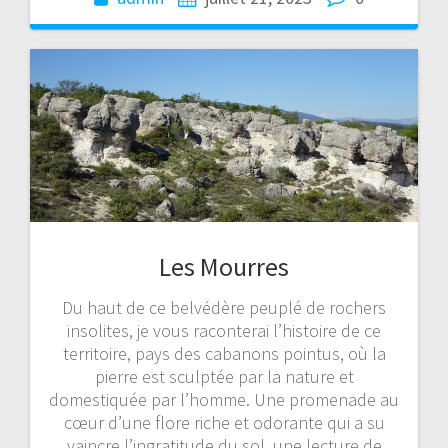
Les Mourres
Du haut de ce belvédère peuplé de rochers
insolites, je vous raconterai l’histoire de ce
territoire, pays des cabanons pointus, où la
pierre est sculptée par la nature et
domestiquée par l’homme. Une promenade au
cœur d’une flore riche et odorante qui a su
vaincre l’ingratitude du sol, une lecture de