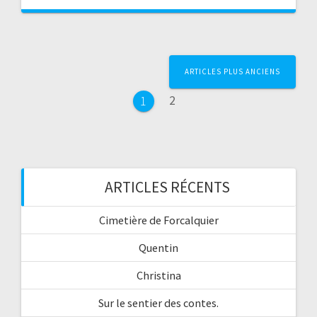
Navigation
ARTICLES PLUS ANCIENS
au
Page
2
Page
1
sein
des
articles
ARTICLES RÉCENTS
Cimetière de Forcalquier
Quentin
Christina
Sur le sentier des contes.